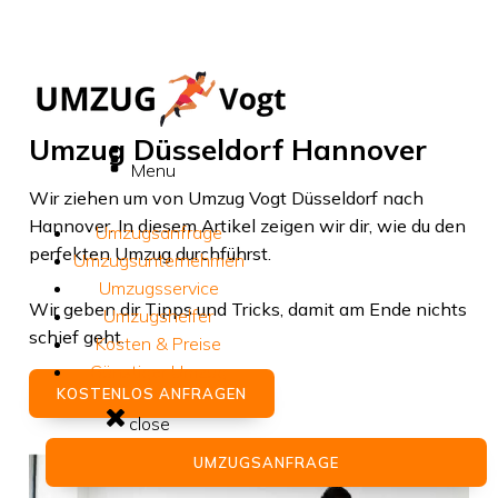
Umzug Düsseldorf Hannover
Menu
Wir ziehen um von
Umzug Vogt Düsseldorf
nach
Hannover
. In diesem Artikel zeigen wir dir, wie du den
Umzugsanfrage
perfekten Umzug durchführst.
Umzugsunternehmen
Umzugsservice
Wir geben dir Tipps und Tricks, damit am Ende nichts
Umzugshelfer
schief geht.
Kosten & Preise
Günstiger Umzug
KOSTENLOS ANFRAGEN
close
UMZUGSANFRAGE